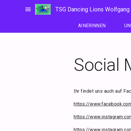
Zum
menu
TSG Dancing Lions Wolfgang 
Inhalt
springen
NSERE GRUPPEN
UNSERE TRAINERINNEN
UN
Social 
Ihr findet uns auch auf F
https://www.facebook.com
https://www.instagram.co
https://www.instagram.co