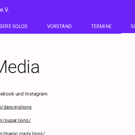
e.V.
SERE SOLOS
VORSTAND
TERMINE
S
Media
acebook und Instagram.
/dancinglions
m/sugar.lions/
m/magic.crazy.lions/