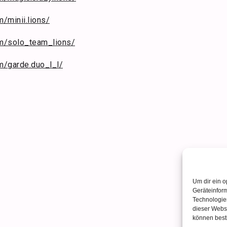
/minii.lions/
om/solo_team_lions/
m/garde.duo_l_l/
Um dir ein o
Geräteinfor
Technologien
dieser Websi
können best